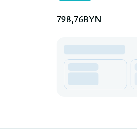
798,76
BYN