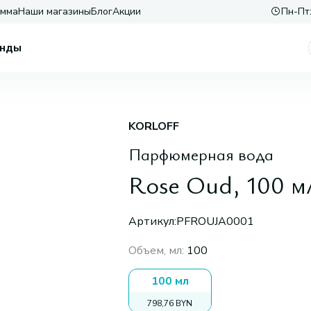
амма
Наши магазины
Блог
Акции
Пн-Пт:
нды
KORLOFF
Парфюмерная вода
Rose Oud, 100 м
Артикул:
PFROUJA0001
Объем, мл
:
100
100 мл
798,76 BYN