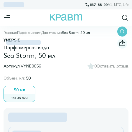
637-88-99
A1, МТС, Life
Главная
Парфюмерия
Для мужчин
Sea Storm, 50 мл
YNEPSIE
Парфюмерная вода
Sea Storm, 50 мл
Артикул:
VYNE0056
0
Оставить отзыв
Объем, мл
:
50
50 мл
192,40 BYN