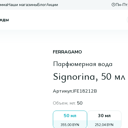
амма
Наши магазины
Блог
Акции
Пн-Пт:
нды
FERRAGAMO
Парфюмерная вода
Signorina, 50 мл
Артикул:
JFE18212B
Объем, мл
:
50
50 мл
30 мл
355,00 BYN
252,04 BYN