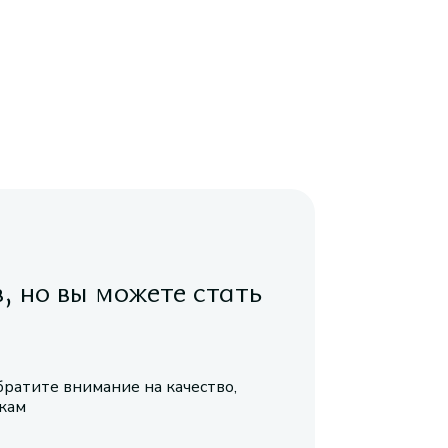
в, но вы можете стать
братите внимание на качество,
икам