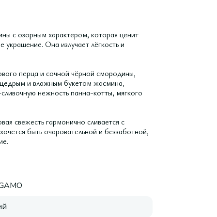
ины с озорным характером, которая ценит
е украшение. Она излучает лёгкость и
ового перца и сочной чёрной смородины,
 щедрым и влажным букетом жасмина,
-сливочную нежность панна-котты, мягкого
овая свежесть гармонично сливается с
хочется быть очаровательной и беззаботной,
ие.
AGAMO
ий