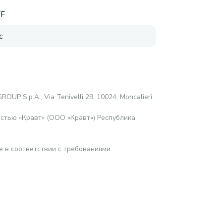
FF
с
ROUP S.p.A., Via Tenivelli 29, 10024, Moncalieri
стью «Кравт» (ООО «Кравт») Республика
е в соответствии с требованиями