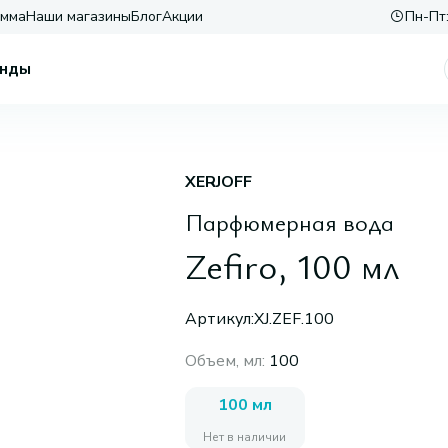
амма
Наши магазины
Блог
Акции
Пн-Пт:
нды
XERJOFF
Парфюмерная вода
Zefiro, 100 мл
Артикул:
XJ.ZEF.100
Объем, мл
:
100
100 мл
Нет в наличии