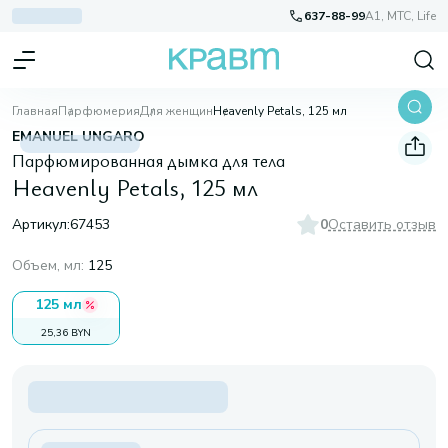
637-88-99
A1, МТС, Life
Главная
Парфюмерия
Для женщин
Heavenly Petals, 125 мл
EMANUEL UNGARO
Парфюмированная дымка для тела
Heavenly Petals, 125 мл
Артикул:
67453
0
Оставить отзыв
Объем, мл
:
125
125 мл
25,36 BYN