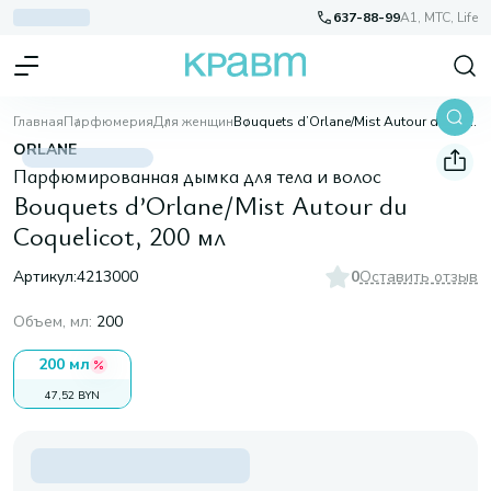
637-88-99
A1, МТС, Life
Главная
Парфюмерия
Для женщин
Bouquets d’Orlane/Mist Autour du Coquelicot, 200 мл
ORLANE
Парфюмированная дымка для тела и волос
Bouquets d’Orlane/Mist Autour du
Coquelicot, 200 мл
Артикул:
4213000
0
Оставить отзыв
Объем, мл
:
200
200 мл
47,52 BYN