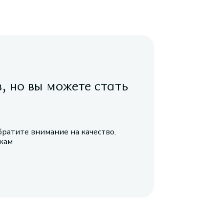
в, но вы можете стать
братите внимание на качество,
икам