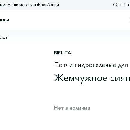
амма
Наши магазины
Блог
Акции
Пн-Пт:
нды
0 шт
BIELITA
Патчи гидрогелевые для 
Жемчужное сиян
Нет в наличии