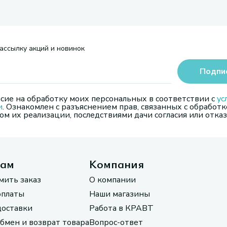
ассылку акций и новинок
Подпи
сие на обработку моих персональных в соответствии с
ус
и
. Ознакомлен с разъяснением прав, связанных с обработк
м их реализации, последствиями дачи согласия или отказ
там
Компания
мить заказ
О компании
оплаты
Наши магазины
доставки
Работа в КРАВТ
обмен и возврат товара
Вопрос-ответ