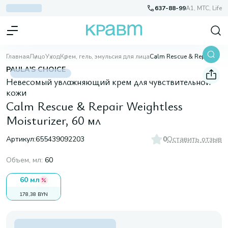
637-88-99
A1, МТС, Life
Главная
Лицо
Уход
Крем, гель, эмульсия для лица
Calm Rescue & Repair Weightless Moisturizer, 60 мл
PAULA'S CHOICE
Невесомый увлажняющий крем для чувствительной
кожи
Calm Rescue & Repair Weightless
Moisturizer, 60 мл
Артикул:
655439092203
0
Оставить отзыв
Объем, мл
:
60
60 мл
178,38 BYN