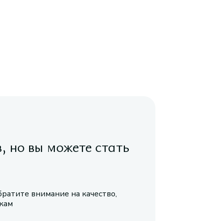
в, но вы можете стать
братите внимание на качество,
икам