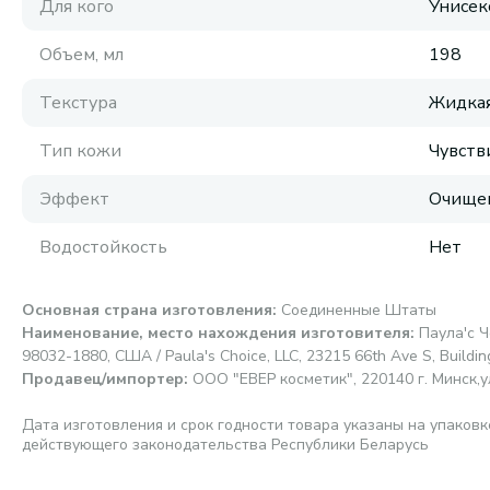
Для кого
Унисек
Объем, мл
198
Текстура
Жидка
Тип кожи
Чувств
Эффект
Очищен
Водостойкость
Нет
Основная страна изготовления
:
Соединенные Штаты
Наименование, место нахождения изготовителя
:
Паула'с Ч
98032-1880, США / Paula's Choice, LLC, 23215 66th Ave S, Buildi
Продавец/импортер
:
ООО "ЕВЕР косметик", 220140 г. Минск,ул.
Дата изготовления и срок годности товара указаны на упаковк
действующего законодательства Республики Беларусь