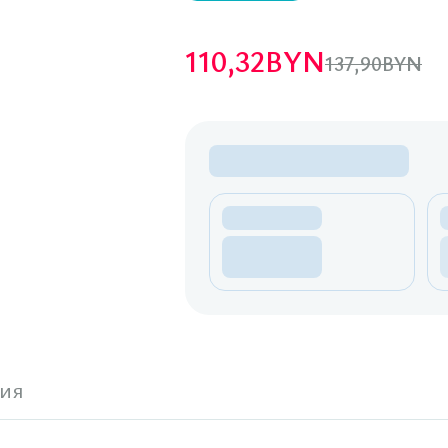
110,32
BYN
137,90
BYN
ия