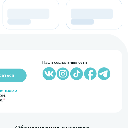
Наши социальные сети
саться
ловиями
ой,
а.
Обслуживание клиентов