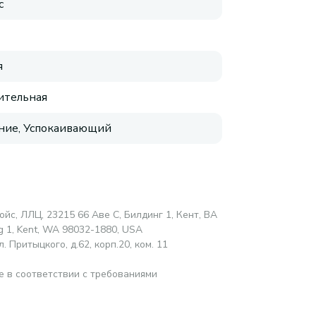
с
я
ительная
ие, Успокаивающий
ойс, ЛЛЦ, 23215 66 Аве С, Билдинг 1, Кент, ВА
ng 1, Kent, WA 98032-1880, USA
 Притыцкого, д.62, корп.20, ком. 11
е в соответствии с требованиями