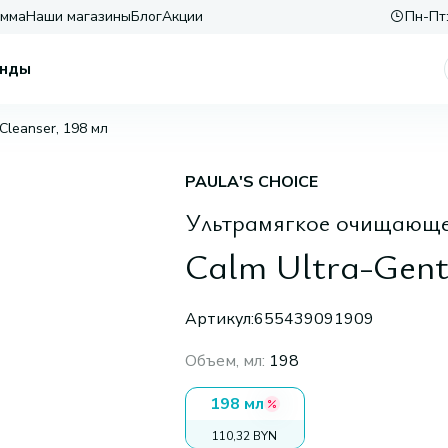
амма
Наши магазины
Блог
Акции
Пн-Пт:
нды
Cleanser, 198 мл
PAULA'S CHOICE
Ультрамягкое очищающее
Calm Ultra-Gentl
Артикул:
655439091909
Объем, мл
:
198
198 мл
110,32 BYN