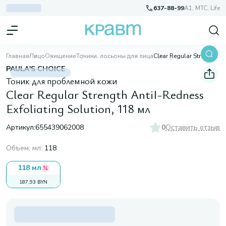
637-88-99
A1, МТС, Life
Главная
Лицо
Очищение
Тоники, лосьоны для лица
Clear Regular Strength AntiI-Redness Exfoliating Solution, 118 мл
PAULA'S CHOICE
Тоник для проблемной кожи
Clear Regular Strength AntiI-Redness
Exfoliating Solution, 118 мл
Артикул:
655439062008
0
Оставить отзыв
Объем, мл
:
118
118 мл
187,93 BYN