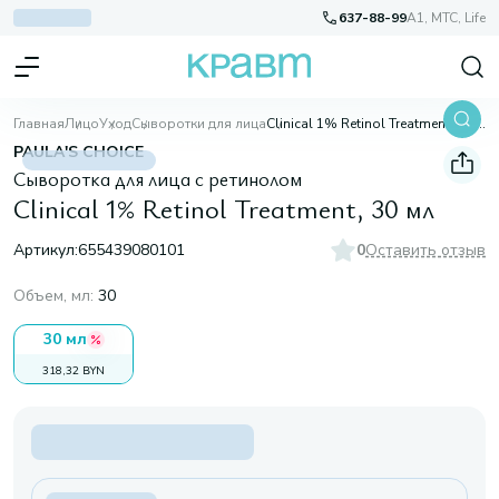
637-88-99
A1, МТС, Life
Главная
Лицо
Уход
Сыворотки для лица
Clinical 1% Retinol Treatment, 30 мл
PAULA'S CHOICE
Сыворотка для лица с ретинолом
Clinical 1% Retinol Treatment, 30 мл
Артикул:
655439080101
0
Оставить отзыв
Объем, мл
:
30
30 мл
318,32 BYN