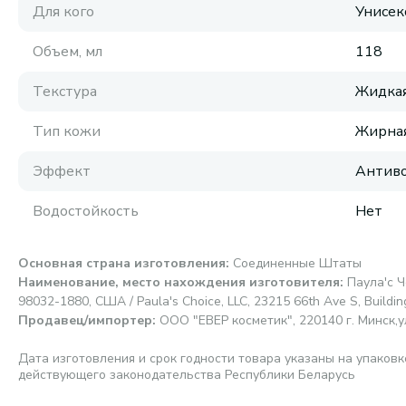
Для кого
Унисек
Объем, мл
118
Текстура
Жидка
Тип кожи
Жирная
Эффект
Антиво
Водостойкость
Нет
Основная страна изготовления
:
Соединенные Штаты
Наименование, место нахождения изготовителя
:
Паула'с Ч
98032-1880, США / Paula's Choice, LLC, 23215 66th Ave S, Buildi
Продавец/импортер
:
ООО "ЕВЕР косметик", 220140 г. Минск,ул.
Дата изготовления и срок годности товара указаны на упаковк
действующего законодательства Республики Беларусь