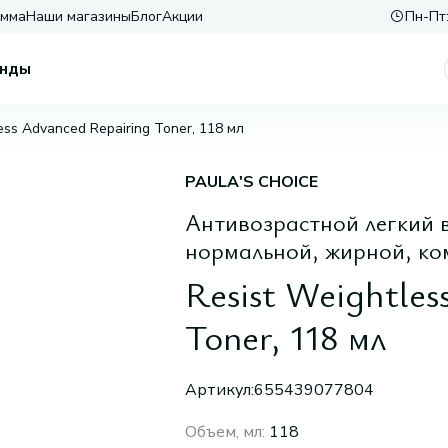
амма
Наши магазины
Блог
Акции
Пн-Пт:
нды
ess Advanced Repairing Toner, 118 мл
PAULA'S CHOICE
Антивозрастной легкий 
нормальной, жирной, к
Resist Weightles
Toner, 118 мл
Артикул:
655439077804
Объем, мл
:
118