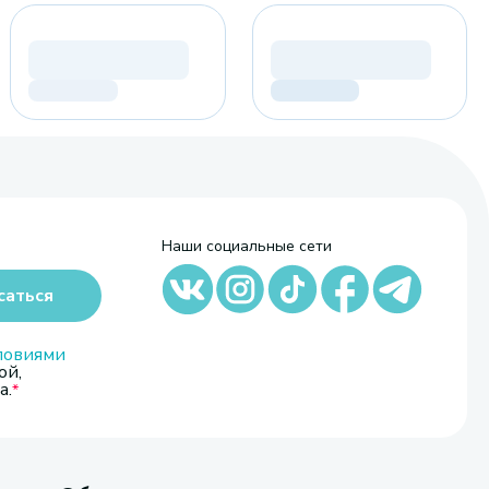
Наши социальные сети
саться
ловиями
ой,
а.