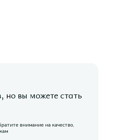
в, но вы можете стать
братите внимание на качество,
икам