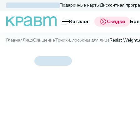
Подарочные карты
Дисконтная прогр
Каталог
Скидки
Бре
Главная
Лицо
Очищение
Тоники, лосьоны для лица
Resist Weightl