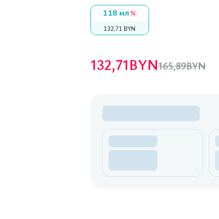
118 мл
132,71 BYN
132,71
BYN
165,89
BYN