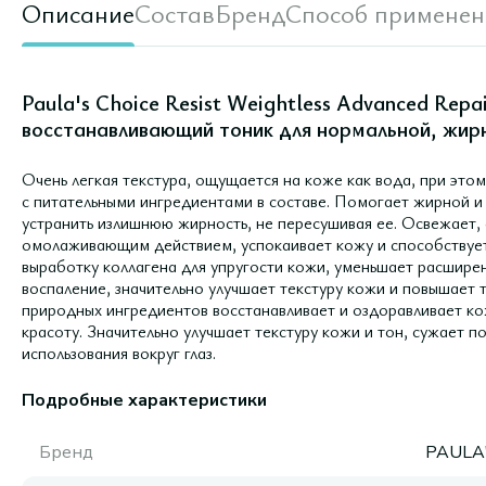
Описание
Состав
Бренд
Способ применен
Paula's Choice Resist Weightless Advanced Repa
восстанавливающий тоник для нормальной, жирн
Очень легкая текстура, ощущается на коже как вода, при эт
с питательными ингредиентами в составе. Помогает жирной и
устранить излишнюю жирность, не пересушивая ее. Освежает,
омолаживающим действием, успокаивает кожу и способствует
выработку коллагена для упругости кожи, уменьшает расшире
воспаление, значительно улучшает текстуру кожи и повышает 
природных ингредиентов восстанавливает и оздоравливает ко
красоту. Значительно улучшает текстуру кожи и тон, сужает п
использования вокруг глаз.
Подробные характеристики
Бренд
PAULA'