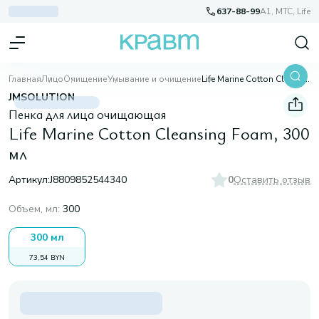
637-88-99
A1, МТС, Life
Главная
Лицо
Очищение
Умывание и очищение
Life Marine Cotton Cleansing Foam, 300 мл
JMSOLUTION
Пенка для лица очищающая
Life Marine Cotton Cleansing Foam, 300
мл
Артикул:
J8809852544340
0
Оставить отзыв
Объем, мл
:
300
300 мл
73,54 BYN