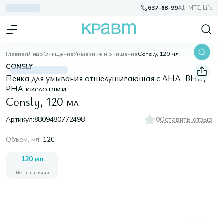
637-88-99
A1, МТС, Life
Главная
Лицо
Очищение
Умывание и очищение
Consly, 120 мл
CONSLY
Пенка для умывания отшелушивающая с AHA, BHA,
PHA кислотами
Consly, 120 мл
Артикул:
8809480772498
0
Оставить отзыв
Объем, мл
:
120
120 мл
Нет в наличии