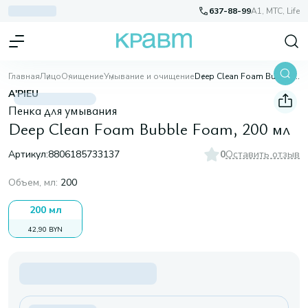
637-88-99
A1, МТС, Life
Главная
Лицо
Очищение
Умывание и очищение
Deep Clean Foam Bubble Foam, 200 мл
A'PIEU
Пенка для умывания
Deep Clean Foam Bubble Foam, 200 мл
Артикул:
8806185733137
0
Оставить отзыв
Объем, мл
:
200
200 мл
42,90 BYN