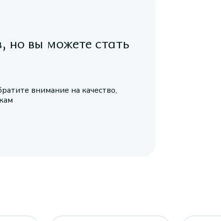
в, но вы можете стать
братите внимание на качество,
икам