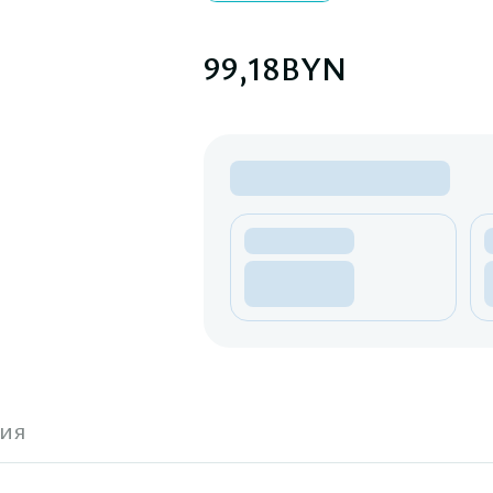
99,18
BYN
ия