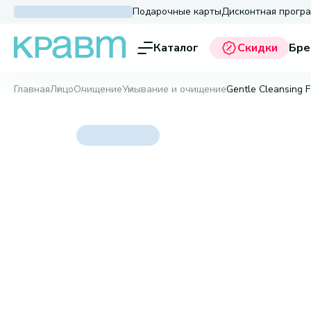
Подарочные карты
Дисконтная прогр
Каталог
Скидки
Бре
Главная
Лицо
Очищение
Умывание и очищение
Gentle Cleansing 