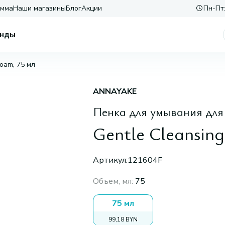
амма
Наши магазины
Блог
Акции
Пн-Пт:
нды
Foam, 75 мл
ANNAYAKE
Пенка для умывания для
Gentle Cleansin
Артикул:
121604F
Объем, мл
:
75
75 мл
99,18 BYN