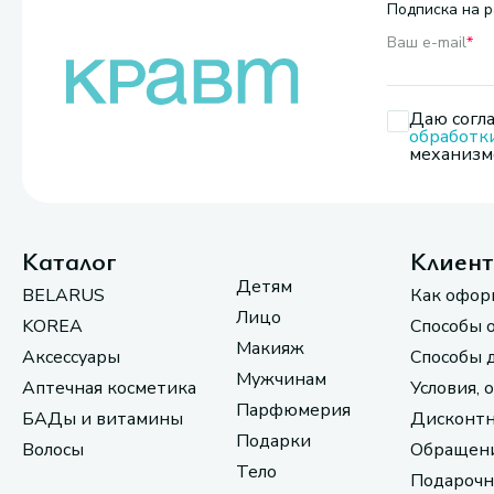
Подписка на р
Ваш e-mail
*
Даю согла
обработк
механизмо
Каталог
Клиен
Детям
BELARUS
Как офор
Лицо
KOREA
Способы 
Макияж
Аксессуары
Способы 
Мужчинам
Аптечная косметика
Условия, 
Парфюмерия
БАДы и витамины
Дисконтн
Подарки
Волосы
Обращени
Тело
Подарочн