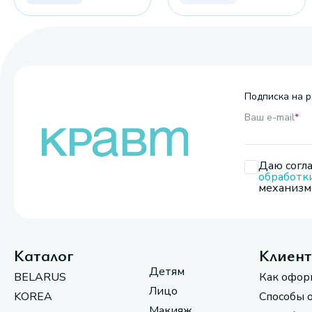
Подписка на р
Ваш e-mail
*
Даю согла
обработк
механизмо
Каталог
Клиен
Детям
BELARUS
Как офор
Лицо
KOREA
Способы 
Макияж