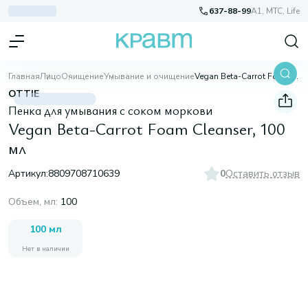
637-88-99
A1, МТС, Life
Главная
Лицо
Очищение
Умывание и очищение
Vegan Beta-Carrot Foam Cleanser, 100 мл
OTTIE
Пенка для умывания с соком моркови
Vegan Beta-Carrot Foam Cleanser, 100
мл
Артикул:
8809708710639
0
Оставить отзыв
Объем, мл
:
100
100 мл
Нет в наличии