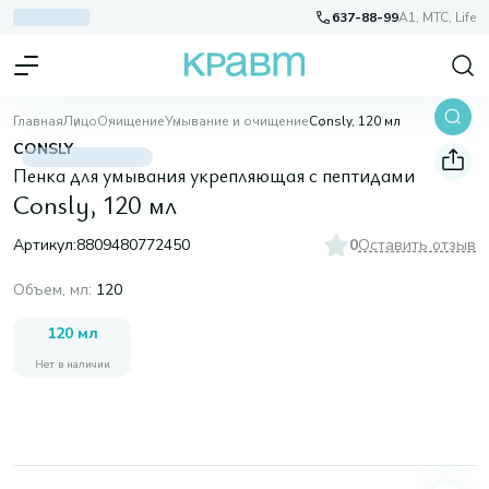
637-88-99
A1, МТС, Life
Главная
Лицо
Очищение
Умывание и очищение
Consly, 120 мл
CONSLY
Пенка для умывания укрепляющая с пептидами
Consly, 120 мл
Артикул:
8809480772450
0
Оставить отзыв
Объем, мл
:
120
120 мл
Нет в наличии