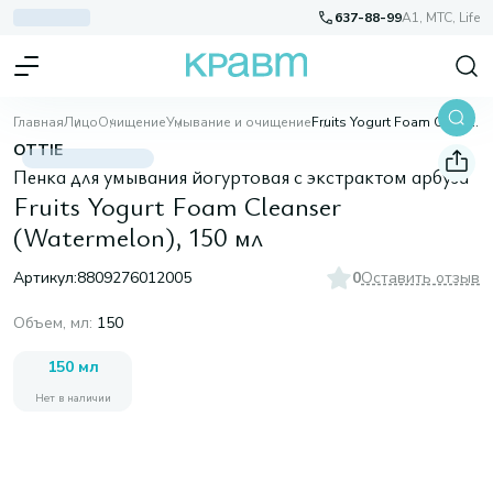
637-88-99
A1, МТС, Life
Главная
Лицо
Очищение
Умывание и очищение
Fruits Yogurt Foam Cleanser (Watermelon), 150 мл
OTTIE
Пенка для умывания йогуртовая с экстрактом арбуза
Fruits Yogurt Foam Cleanser
(Watermelon), 150 мл
Артикул:
8809276012005
0
Оставить отзыв
Объем, мл
:
150
150 мл
Нет в наличии