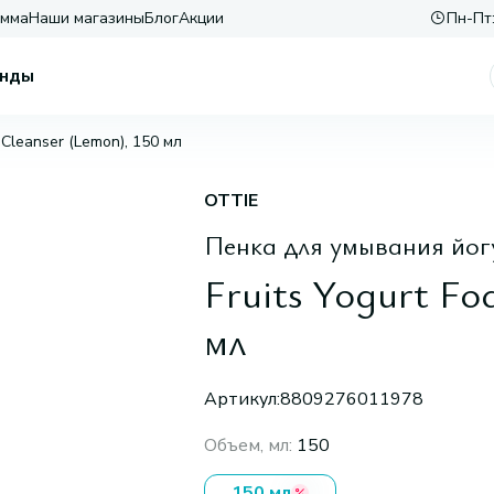
амма
Наши магазины
Блог
Акции
Пн-Пт:
нды
 Cleanser (Lemon), 150 мл
OTTIE
Пенка для умывания йог
Fruits Yogurt Fo
мл
Артикул:
8809276011978
Объем, мл
:
150
150 мл