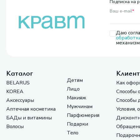
Подписка на р
Ваш e-mail
*
Даю согла
обработк
механизмо
Каталог
Клиен
Детям
BELARUS
Как офор
Лицо
KOREA
Способы 
Макияж
Аксессуары
Способы 
Мужчинам
Аптечная косметика
Условия, 
Парфюмерия
БАДы и витамины
Дисконтн
Подарки
Волосы
Обращени
Тело
Подарочн