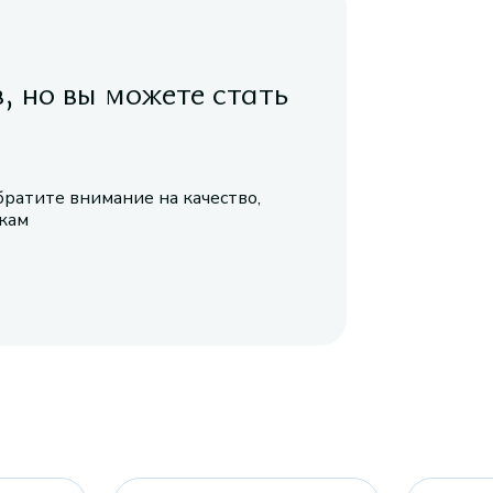
в, но вы можете стать
братите внимание на качество,
икам