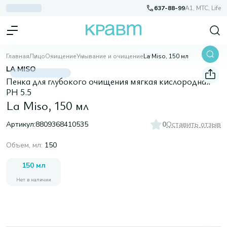
637-88-99
A1, МТС, Life
Главная
Лицо
Очищение
Умывание и очищение
La Miso, 150 мл
LA MISO
Пенка для глубокого очищения мягкая кислородная
PH 5.5
La Miso, 150 мл
Артикул:
8809368410535
0
Оставить отзыв
Объем, мл
:
150
150 мл
Нет в наличии