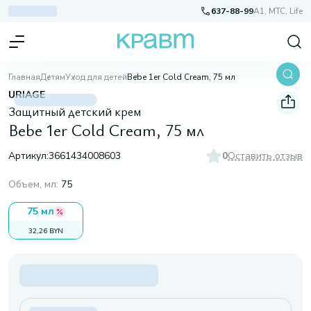
637-88-99
A1, МТС, Life
Главная
Детям
Уход для детей
Bebe 1er Cold Cream, 75 мл
URIAGE
Защитный детский крем
Bebe 1er Cold Cream, 75 мл
Артикул:
3661434008603
0
Оставить отзыв
Объем, мл
:
75
75 мл
32,26 BYN