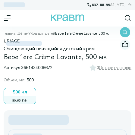
637-88-99
A1, МТС, Life
Главная
Детям
Уход для детей
Bebe 1ere Crème Lavante, 500 мл
URIAGE
Очищающий пенящийся детский крем
Bebe 1ere Crème Lavante, 500 мл
Артикул:
3661434008672
0
Оставить отзыв
Объем, мл
:
500
500 мл
80,65 BYN