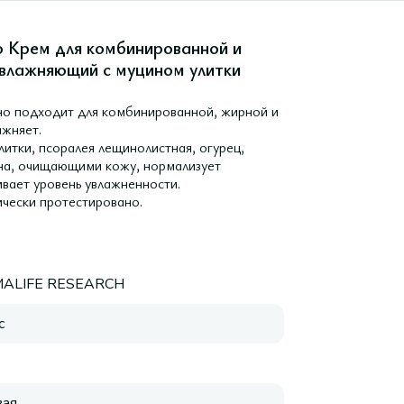
so Крем для комбинированной и
влажняющий с муцином улитки
ьно подходит для комбинированной, жирной и
ажняет.
литки, псоралея лещинолистная, огурец,
мина, очищающими кожу, нормализует
ивает уровень увлажненности.
ически протестировано.
ALIFE RESEARCH
с
ая