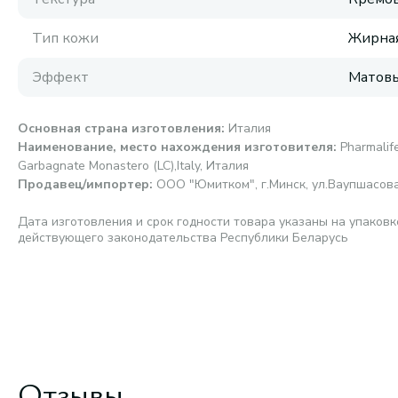
Тип кожи
Жирная
Эффект
Матовы
Основная страна изготовления
:
Италия
Наименование, место нахождения изготовителя
:
Pharmalife
Garbagnate Monastero (LC),Italy, Италия
Продавец/импортер
:
ООО "Юмитком", г.Минск, ул.Ваупшасова,
Дата изготовления и срок годности товара указаны на упаковк
действующего законодательства Республики Беларусь
Отзывы