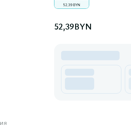
52,39 BYN
52,39
BYN
ия