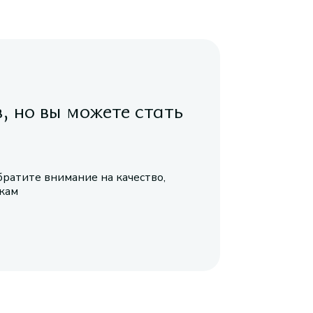
в, но вы можете стать
братите внимание на качество,
икам