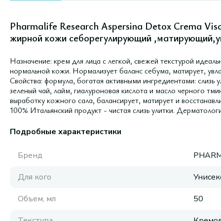
Pharmalife Research Aspersina Detox Crema Vi
жирной кожи себорегулирующий ,матирующий,у
Назначение: крем для лица с легкой, свежей текстурой идеал
нормальной кожи. Нормализует баланс себума, матирует, увл
Свойства: формула, богатая активными ингредиентами: слизь у
зеленый чай, лайм, гиалуроновая кислота и масло черного т
выработку кожного сала, балансирует, матирует и восстанавл
100% Итальянский продукт - чистая слизь улитки. Дерматолог
Подробные характеристики
Бренд
PHARM
Для кого
Унисек
Объем, мл
50
Текстура
Кремов