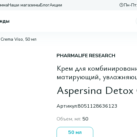
амма
Наши магазины
Блог
Акции
Пн-Пт:
нды
 Crema Viso, 50 мл
PHARMALIFE RESEARCH
Крем для комбинирован
матирующий, увлажняющ
Aspersina Detox
Артикул:
8051128636123
Объем, мл
:
50
50 мл