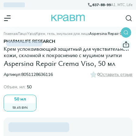
637-88-99
A1, МТС, Life
Главная
Лицо
Уход
Крем, гель, эмульсия для лица
Aspersina Repair Crema Viso, 50 мл
PHARMALIFE RESEARCH
Крем успокаивающий защитный для чувствительной
кожи, склонной к покраснению с муцином улитки
Aspersina Repair Crema Viso, 50 мл
Артикул:
8051128636116
0
Оставить отзыв
Объем, мл
:
50
50 мл
59,45 BYN