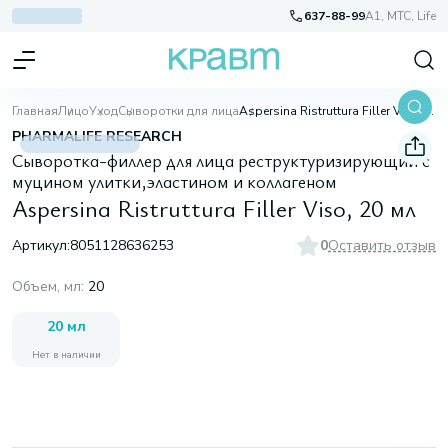
637-88-99
A1, МТС, Life
Главная
Лицо
Уход
Сыворотки для лица
Aspersina Ristruttura Filler Viso, 20 мл
PHARMALIFE RESEARCH
Сыворотка-филлер для лица реструктуризирующий с
муцином улитки,эластином и коллагеном
Aspersina Ristruttura Filler Viso, 20 мл
Артикул:
8051128636253
0
Оставить отзыв
Объем, мл
:
20
20 мл
Нет в наличии