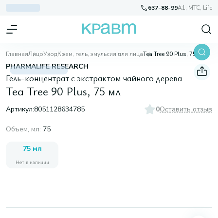
637-88-99
A1, МТС, Life
Главная
Лицо
Уход
Крем, гель, эмульсия для лица
Tea Tree 90 Plus, 75 мл
PHARMALIFE RESEARCH
Гель-концентрат с экстрактом чайного дерева
Tea Tree 90 Plus, 75 мл
Артикул:
8051128634785
0
Оставить отзыв
Объем, мл
:
75
75 мл
Нет в наличии