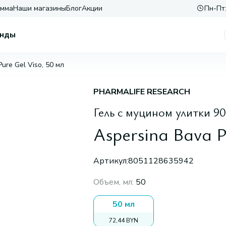
амма
Наши магазины
Блог
Акции
Пн-Пт:
нды
ure Gel Viso, 50 мл
PHARMALIFE RESEARCH
Гель с муцином улитки 9
Aspersina Bava P
Артикул:
8051128635942
Объем, мл
:
50
50 мл
72,44 BYN