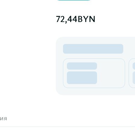
72,44
BYN
ия