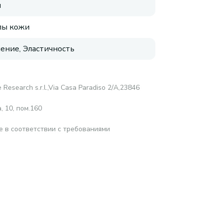
я
пы кожи
ение, Эластичность
 Research s.r.l.,Via Casa Paradiso 2/A,23846
 10, пом.160
е в соответствии с требованиями