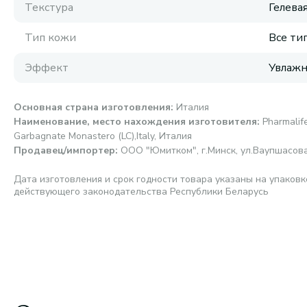
Текстура
Гелева
Тип кожи
Все ти
Эффект
Увлажн
Основная страна изготовления
:
Италия
Наименование, место нахождения изготовителя
:
Pharmalife
Garbagnate Monastero (LC),Italy, Италия
Продавец/импортер
:
ООО "Юмитком", г.Минск, ул.Ваупшасова,
Дата изготовления и срок годности товара указаны на упаковк
действующего законодательства Республики Беларусь