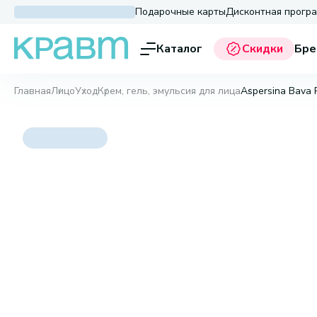
Подарочные карты
Дисконтная прогр
Каталог
Скидки
Бре
Главная
Лицо
Уход
Крем, гель, эмульсия для лица
Aspersina Bava P