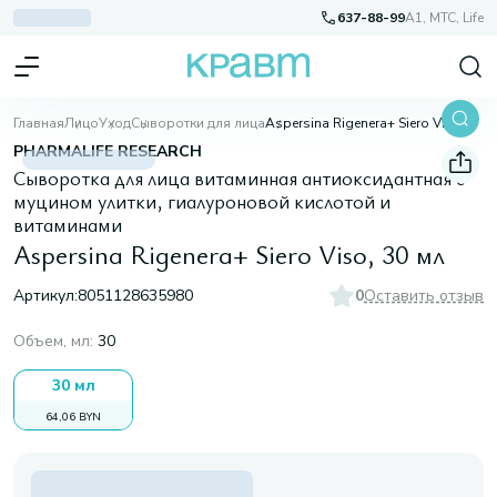
637-88-99
A1, МТС, Life
Главная
Лицо
Уход
Сыворотки для лица
Aspersina Rigenera+ Siero Viso, 30 мл
PHARMALIFE RESEARCH
Сыворотка для лица витаминная антиоксидантная с
муцином улитки, гиалуроновой кислотой и
витаминами
Aspersina Rigenera+ Siero Viso, 30 мл
Артикул:
8051128635980
0
Оставить отзыв
Объем, мл
:
30
30 мл
64,06 BYN