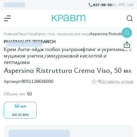
637-88-99
A1, МТС, Life
Главная
Лицо
Уход
Крем, гель, эмульсия для лица
Aspersina Ristruttura Crema Viso, 50 мл
PHARMALIFE RESEARCH
Крем Анти-эйдж глобал ультралифтинг и укрепление с
муцином улитки,гиалуроновой кислотой и
пептидами
Aspersina Ristruttura Crema Viso, 50 мл
Артикул:
8051128636000
0
Оставить отзыв
Объем, мл
:
50
50 мл
109,30 BYN