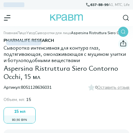
637-88-99
A1, МТС, Life
Главная
Лицо
Уход
Сыворотки для лица
Aspersina Ristruttura Siero Contorno Occhi, 15 мл
PHARMALIFE RESEARCH
Сыворотка интенсивная для контура глаз,
подтягивающая, омолаживающая с муцином улитки
и ботулоподобными веществами
Aspersina Ristruttura Siero Contorno
Occhi, 15 мл
Артикул:
8051128636031
0
Оставить отзыв
Объем, мл
:
15
15 мл
80,90 BYN