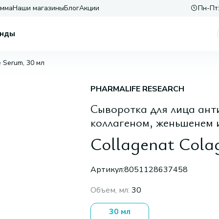
амма
Наши магазины
Блог
Акции
Пн-Пт:
нды
e Serum, 30 мл
PHARMALIFE RESEARCH
Сыворотка для лица ант
коллагеном, женьшенем 
Collagenat Cola
Артикул:
8051128637458
Объем, мл
:
30
30 мл