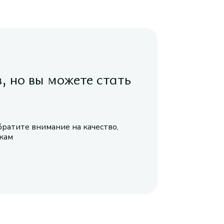
в, но вы можете стать
братите внимание на качество,
икам