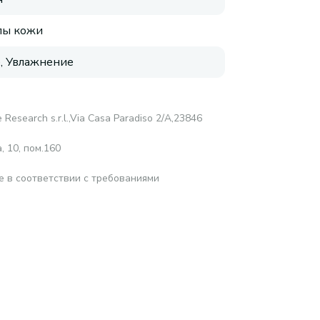
пы кожи
, Увлажнение
 Research s.r.l.,Via Casa Paradiso 2/A,23846
 10, пом.160
е в соответствии с требованиями