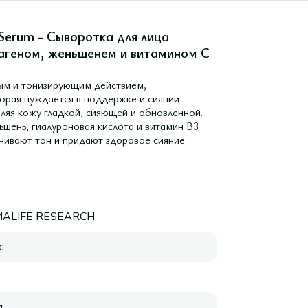
Serum - Сыворотка для лица
агеном, женьшенем и витамином С
ным и тонизирующим действием,
торая нуждается в поддержке и сиянии
вляя кожу гладкой, сияющей и обновленной.
ьшень, гиалуроновая кислота и витамин В3
нивают тон и придают здоровое сияние.
ALIFE RESEARCH
с
я