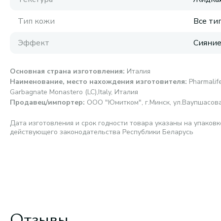
Тип кожи
Все ти
Эффект
Сияние
Основная страна изготовления
:
Италия
Наименование, место нахождения изготовителя
:
Pharmalife
Garbagnate Monastero (LC),Italy, Италия
Продавец/импортер
:
ООО "Юмитком", г.Минск, ул.Ваупшасова,
Дата изготовления и срок годности товара указаны на упаковк
действующего законодательства Республики Беларусь
Отзывы