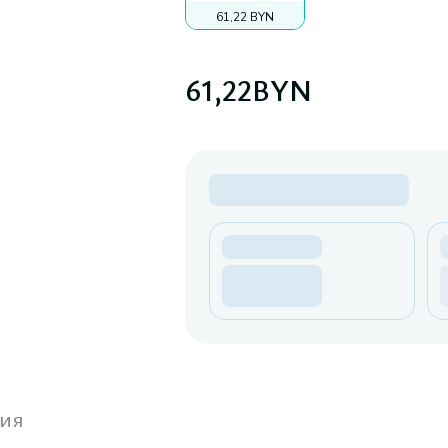
61,22 BYN
61,22
BYN
ия