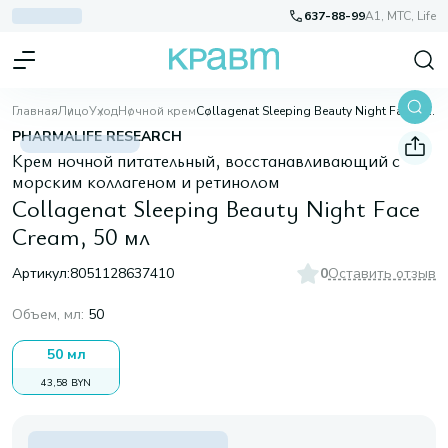
637-88-99
A1, МТС, Life
Главная
Лицо
Уход
Ночной крем
Collagenat Sleeping Beauty Night Face Cream, 50 мл
PHARMALIFE RESEARCH
Крем ночной питательный, восстанавливающий с
морским коллагеном и ретинолом
Collagenat Sleeping Beauty Night Face
Cream, 50 мл
Артикул:
8051128637410
0
Оставить отзыв
Объем, мл
:
50
50 мл
43,58 BYN