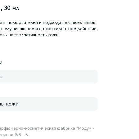
, 30 мл
um-пользователей и подходит для всех типов
отшелушивающее и антиоксидантное действие,
повышает эластичность кожи.
M
с
пы кожи
рфюмерно-косметическая фабрика "Модум -
одько 6/6 - 5