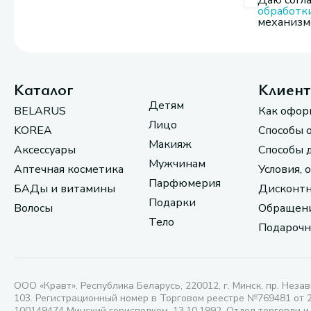
Даю согла
обработк
механизмо
Каталог
Клиен
Детям
BELARUS
Как офор
Лицо
KOREA
Способы 
Макияж
Аксессуары
Способы 
Мужчинам
Аптечная косметика
Условия, 
Парфюмерия
БАДы и витамины
Дисконтн
Подарки
Волосы
Обращени
Тело
Подарочн
ООО «Кравт». Республика Беларусь, 220012, г. Минск, пр. Незав
103. Регистрационный номер в Торговом реестре №769481 от 
100149474 Минский горисполком, 13.10.1992. Отдел торговли и