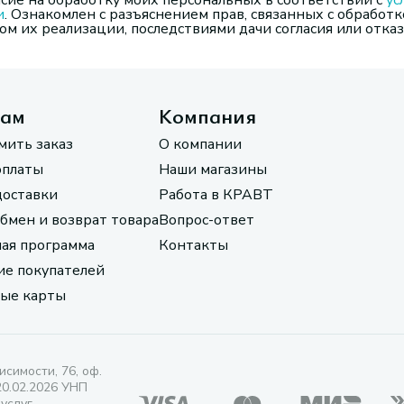
сие на обработку моих персональных в соответствии с
ус
и
. Ознакомлен с разъяснением прав, связанных с обработк
м их реализации, последствиями дачи согласия или отказ
там
Компания
мить заказ
О компании
оплаты
Наши магазины
доставки
Работа в КРАВТ
обмен и возврат товара
Вопрос-ответ
ая программа
Контакты
е покупателей
ые карты
исимости, 76, оф.
20.02.2026 УНП
 услуг