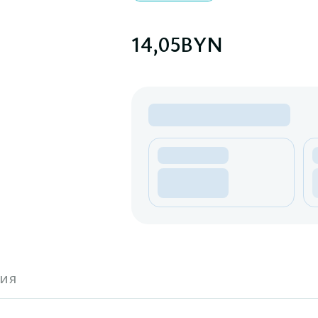
14,05
BYN
ия