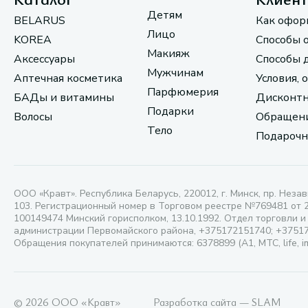
Детям
BELARUS
Как офор
Лицо
KOREA
Способы 
Макияж
Аксессуары
Способы 
Мужчинам
Аптечная косметика
Условия, 
Парфюмерия
БАДы и витамины
Дисконтн
Подарки
Волосы
Обращени
Тело
Подарочн
ООО «Кравт». Республика Беларусь, 220012, г. Минск, пр. Незав
103. Регистрационный номер в Торговом реестре №769481 от 
100149474 Минский горисполком, 13.10.1992. Отдел торговли и
администрации Первомайского района, +375172151740; +3751
Обращения покупателей принимаются: 6378899 (А1, МТС, life, i
© 2026 ООО «Кравт»
Разработка сайта — SLAM