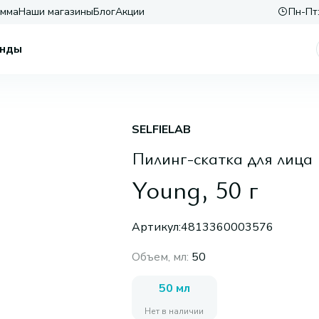
амма
Наши магазины
Блог
Акции
Пн-Пт:
нды
SELFIELAB
Пилинг-скатка для лица
Young, 50 г
Артикул:
4813360003576
Объем, мл
:
50
50 мл
Нет в наличии