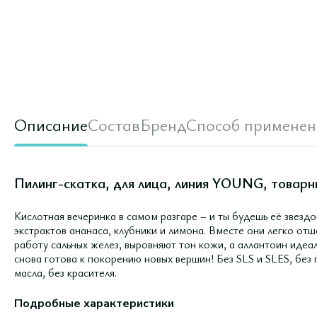
Описание
Состав
Бренд
Способ применен
Пилинг-скатка, для лица, линия YOUNG, товарный
Кислотная вечеринка в самом разгаре – и ты будешь её звездо
экстрактов ананаса, клубники и лимона. Вместе они легко от
работу сальных желез, выровняют тон кожи, а аллантоин идеа
снова готова к покорению новых вершин! Без SLS и SLES, без 
масла, без красителя.
Подробные характеристики