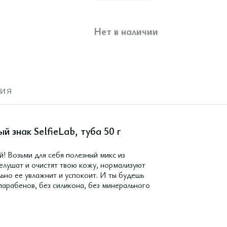
Нет в наличии
ия
 знак SelfieLab, туба 50 г
й! Возьми для себя полезный микс из
шелушат и очистят твою кожу, нормализуют
льно ее увлажнит и успокоит. И ты будешь
парабенов, без силикона, без минерального