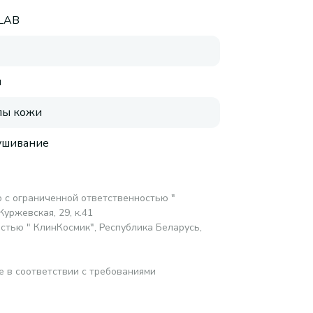
LAB
я
пы кожи
ушивание
 с ограниченной ответственностью "
Журжевская, 29, к.41
стью " КлинКосмик", Республика Беларусь,
е в соответствии с требованиями