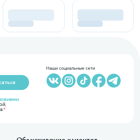
Наши социальные сети
саться
ловиями
ой,
а.
Обслуживание клиентов