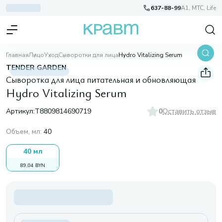
637-88-99
A1, МТС, Life
Главная
Лицо
Уход
Сыворотки для лица
Hydro Vitalizing Serum
TENDER GARDEN
Сыворотка для лица питательная и обновляющая
Hydro Vitalizing Serum
Артикул:
T8809814690719
0
Оставить отзыв
Объем, мл
:
40
40 мл
89,04 BYN