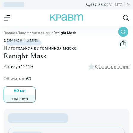
637-88-99
A1, МТС, Life
Главная
Лицо
Маски для лица
Renight Mask
COMFORT ZONE
Питательная витаминная маска
Renight Mask
Артикул:
12119
0
Оставить отзыв
Объем, мл
:
60
60 мл
196,86 BYN