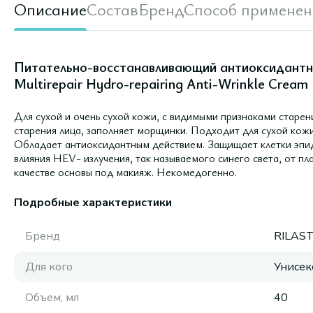
Описание
Состав
Бренд
Способ применен
Питательно-восстанавливающий антиоксидантн
Multirepair Hydro-repairing Anti-Wrinkle Cream F
Для сухой и очень сухой кожи, с видимыми признаками старен
старения лица, заполняет морщинки. Подходит для сухой кож
Обладает антиоксидантным действием. Защищает клетки эпид
влияния HEV- излучения, так называемого синего света, от п
качестве основы под макияж. Некомедогенно.
Подробные характеристики
Бренд
RILAST
Для кого
Унисек
Объем, мл
40