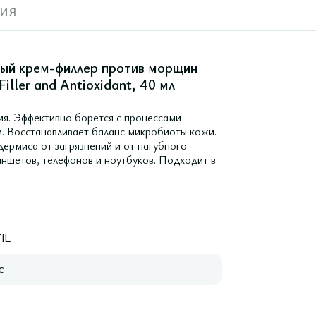
ия
ый крем-филлер против морщин
iller and Antioxidant, 40 мл
ия. Эффективно борется с процессами
и. Восстанавливает баланс микробиоты кожи.
ермиса от загрязнений и от пагубного
ланшетов, телефонов и ноутбуков. Подходит в
IL
с