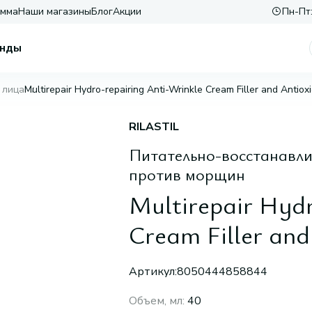
амма
Наши магазины
Блог
Акции
Пн-Пт:
нды
 лица
Multirepair Hydro-repairing Anti-Wrinkle Cream Filler and Antiox
RILASTIL
Питательно-восстанавл
против морщин
Multirepair Hydr
Cream Filler and
Артикул:
8050444858844
Объем, мл
:
40