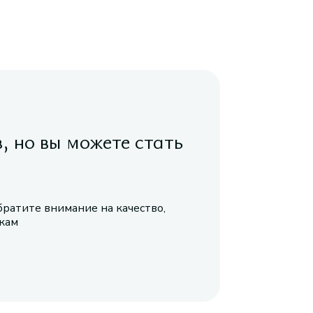
в, но вы можете стать
братите внимание на качество,
икам