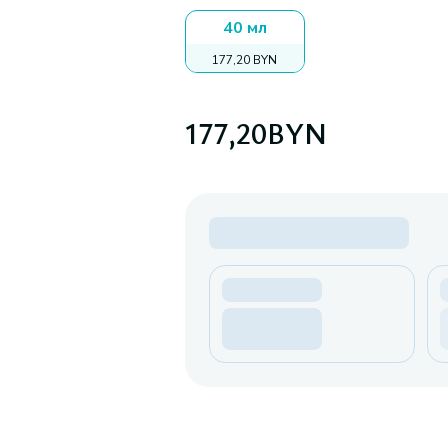
40 мл
177,20 BYN
177,20
BYN