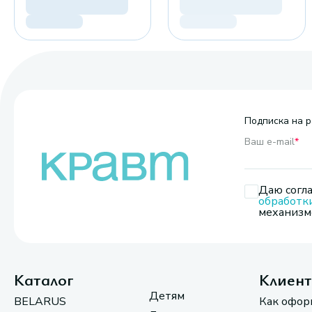
Подписка на р
Ваш e-mail
*
Даю согла
обработк
механизмо
Каталог
Клиен
Детям
BELARUS
Как офор