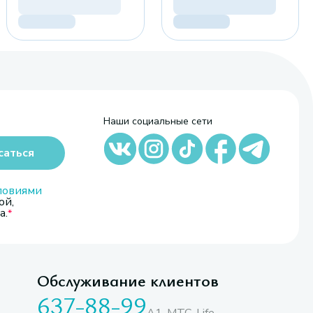
Наши социальные сети
саться
ловиями
ой,
а.
Обслуживание клиентов
637-88-99