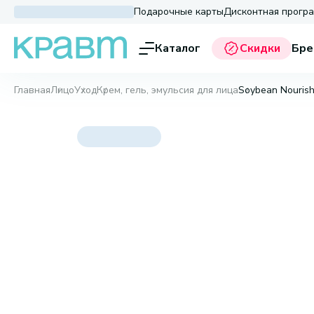
Подарочные карты
Дисконтная прогр
Каталог
Скидки
Бре
Главная
Лицо
Уход
Крем, гель, эмульсия для лица
Soybean Nourish