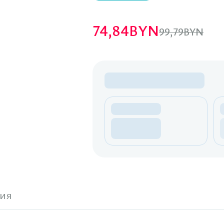
74,84
BYN
99,79
BYN
ия