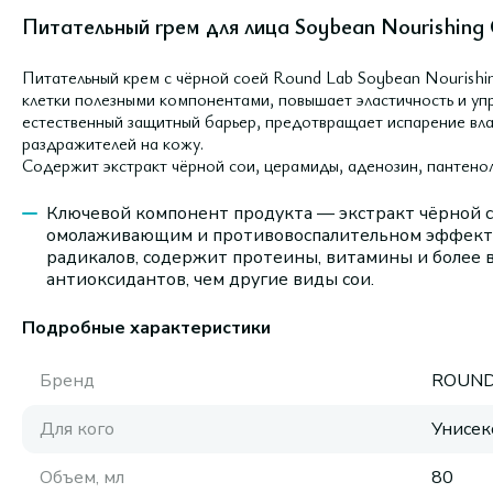
Питательный rрем для лица Soybean Nourishing 
Питательный крем с чёрной соей Round Lab Soybean Nourishi
клетки полезными компонентами, повышает эластичность и упр
естественный защитный барьер, предотвращает испарение вла
раздражителей на кожу.
Содержит экстракт чёрной сои, церамиды, аденозин, пантенол
Ключевой компонент продукта — экстракт чёрной со
омолаживающим и противовоспалительном эффекта
радикалов, содержит протеины, витамины и более
антиоксидантов, чем другие виды сои.
Подробные характеристики
Бренд
ROUND
Для кого
Унисек
Объем, мл
80