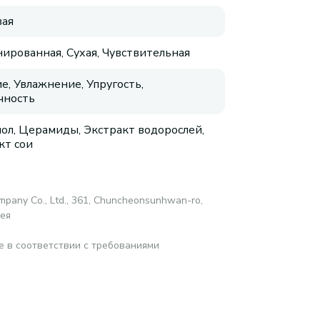
ая
ированная, Сухая, Чувствительная
е, Увлажнение, Упругость,
чность
ол, Церамиды, Экстракт водорослей,
кт сои
mpany Co., Ltd., 361, Chuncheonsunhwan-ro,
рея
е в соответствии с требованиями