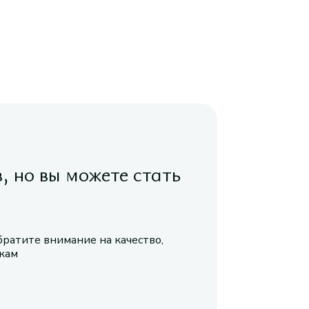
в, но вы можете стать
братите внимание на качество,
икам