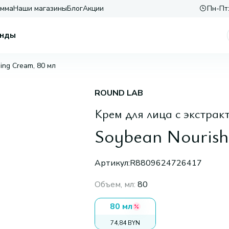
амма
Наши магазины
Блог
Акции
Пн-Пт:
нды
ing Cream, 80 мл
ROUND LAB
Крем для лица с экстрак
Soybean Nourish
Артикул:
R8809624726417
Объем, мл
:
80
80 мл
74,84 BYN