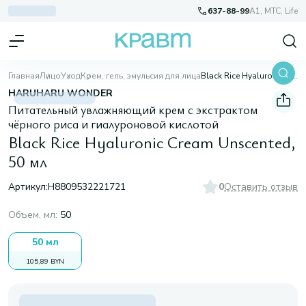
637-88-99
A1, МТС, Life
Главная
Лицо
Уход
Крем, гель, эмульсия для лица
Black Rice Hyaluronic Cream Unscented, 50 мл
HARUHARU WONDER
Питательный увлажняющий крем с экстрактом
чёрного риса и гиалуроновой кислотой
Black Rice Hyaluronic Cream Unscented,
50 мл
Артикул:
H8809532221721
0
Оставить отзыв
Объем, мл
:
50
50 мл
105,89 BYN