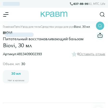
637-88-99
A1, МТС, Life
Главная
Тело
Уход для тела
Средства ухода для рук
Biovi, 30 мл
BIOVI
Питательный восстанавливающий бальзам
Biovi, 30 мл
Артикул:
4813409002393
0
Оставить отзыв
Объем, мл
:
30
30 мл
Нет в наличии