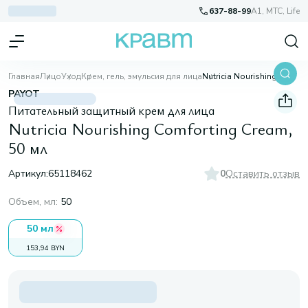
637-88-99
A1, МТС, Life
Главная
Лицо
Уход
Крем, гель, эмульсия для лица
Nutricia Nourishing Comforting Cream, 50 мл
PAYOT
Питательный защитный крем для лица
Nutricia Nourishing Comforting Cream,
50 мл
Артикул:
65118462
0
Оставить отзыв
Объем, мл
:
50
50 мл
153,94 BYN