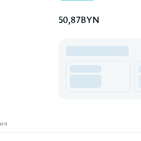
50,87
BYN
ия