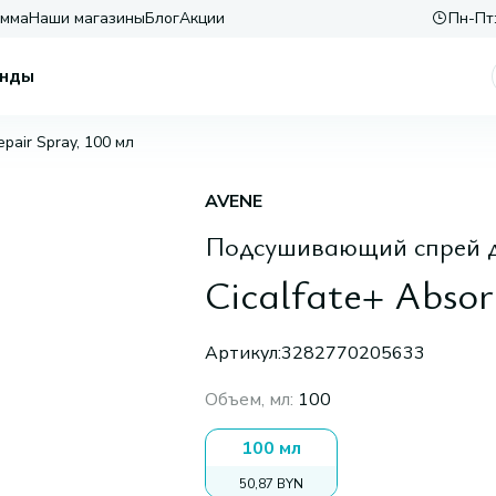
амма
Наши магазины
Блог
Акции
Пн-Пт:
нды
epair Spray, 100 мл
AVENE
Подсушивающий спрей д
Cicalfate+ Absor
Артикул:
3282770205633
Объем, мл
:
100
100 мл
50,87 BYN