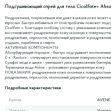
Подсушивающий спрей для тела Cicalfate+ Absor
Раздраженная, покрасневшая или даже влажная кожа может не
взрослых. Быстро избавиться от этой проблемы поможет под
Cicalfate +. Благодаря особому составу с уникальным компон
восстанавливает раздраженную кожу склонную к поверхност
раздражение, опрелости, пеленочный дерматит и раздражение 
отдушек, парабенов и спирта.
АКТИВНЫЕ КОМПОНЕНТЫ
Абсорбирующий порошок - быстро подсушивает воспаленные 
C + -Restore - стимулирует восстановление поверхности кожи
Сульфат меди и цинка - уменьшает риск размножения бактери
Термальная вода Avène - успокаивает раздраженную кожу.
ПОКАЗАНИЯ: раздраженная кожа склонная к поверхностным
раздражение, опрелости, пеленочный дерматит и раздражение 
Подробные характеристики
Бренд
AVENE
Для кого
Унисек