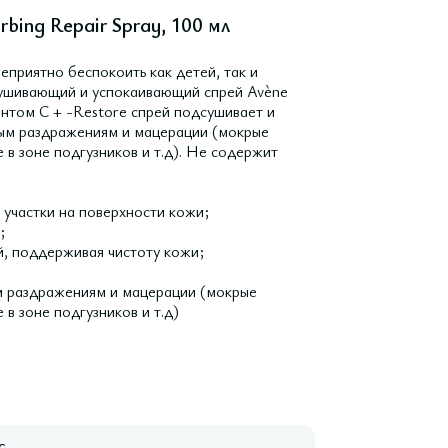
bing Repair Spray, 100 мл
приятно беспокоить как детей, так и
сушивающий и успокаивающий спрей Avène
ентом C + -Restore спрей подсушивает и
ным раздражениям и мацерации (мокрые
в зоне подгузников и т.д). Не содержит
участки на поверхности кожи;
;
й, поддерживая чистоту кожи;
 раздражениям и мацерации (мокрые
в зоне подгузников и т.д)
с