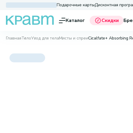
Подарочные карты
Дисконтная прогр
Каталог
Скидки
Бре
Главная
Тело
Уход для тела
Мисты и спреи
Cicalfate+ Absorbing R