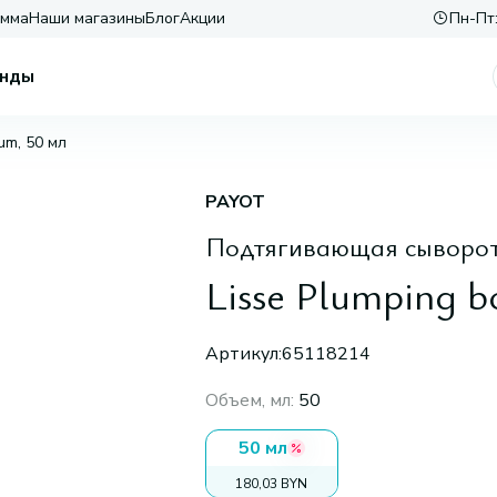
амма
Наши магазины
Блог
Акции
Пн-Пт:
нды
um, 50 мл
PAYOT
Подтягивающая сыворотк
Lisse Plumping b
Артикул:
65118214
Объем, мл
:
50
50 мл
180,03 BYN