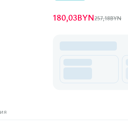
180,03
BYN
257,18
BYN
ия