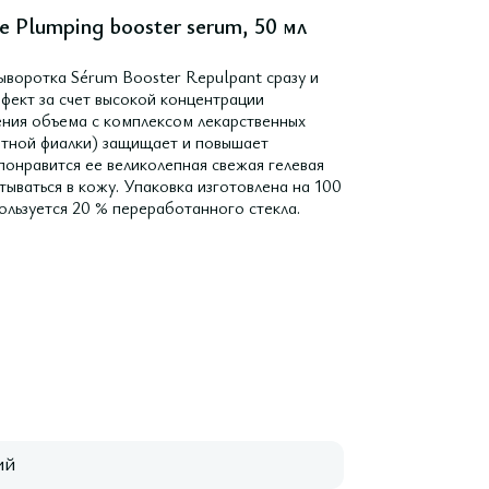
 Plumping booster serum, 50 мл
ыворотка Sérum Booster Repulpant сразу и
фект за счет высокой концентрации
ения объема с комплексом лекарственных
етной фиалки) защищает и повышает
понравится ее великолепная свежая гелевая
ываться в кожу. Упаковка изготовлена на 100
ользуется 20 % переработанного стекла.
ий