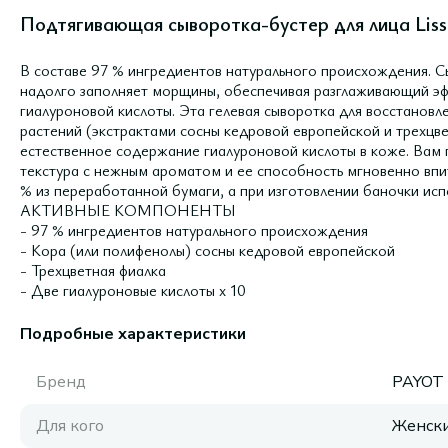
Подтягивающая сыворотка-бустер для лица Lisse
В составе 97 % ингредиентов натурального происхождения. С
надолго заполняет морщины, обеспечивая разглаживающий эф
гиалуроновой кислоты. Эта гелевая сыворотка для восстановл
растений (экстрактами сосны кедровой европейской и трехцв
естественное содержание гиалуроновой кислоты в коже. Вам 
текстура с нежным ароматом и ее способность мгновенно впит
% из переработанной бумаги, а при изготовлении баночки исп
АКТИВНЫЕ КОМПОНЕНТЫ
- 97 % ингредиентов натурального происхождения
- Кора (или полифенолы) сосны кедровой европейской
- Трехцветная фиалка
- Две гиалуроновые кислоты х 10
Подробные характеристики
Бренд
PAYOT
Для кого
Женск