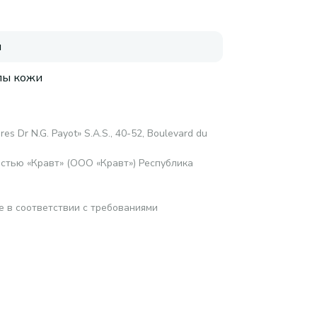
я
пы кожи
res Dr N.G. Payot» S.A.S., 40-52, Boulevard du
стью «Кравт» (ООО «Кравт») Республика
е в соответствии с требованиями