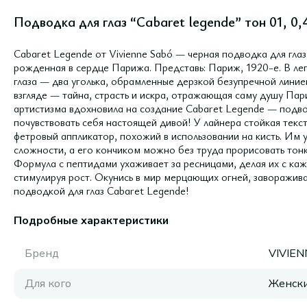
Подводка для глаз “Cabaret legende” тон 01, 0
Cabaret Legende от Vivienne Sabó — черная подводка для глаз
рожденная в сердце Парижа. Представь: Париж, 1920-е. В ле
глаза — два уголька, обрамленные дерзкой безупречной линией
взгляде — тайна, страсть и искра, отражающая саму душу Па
артистизма вдохновила на создание Cabaret Legende — подвод
почувствовать себя настоящей дивой! У лайнера стойкая тек
фетровый аппликатор, похожий в использовании на кисть. Им
сложности, а его кончиком можно без труда прорисовать тонку
Формула с пептидами ухаживает за ресницами, делая их с ка
стимулируя рост. Окунись в мир мерцающих огней, заворажив
подводкой для глаз Cabaret Legende!
Подробные характеристики
Бренд
VIVIE
Для кого
Женск