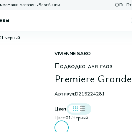
амма
Наши магазины
Блог
Акции
Пн-Пт:
нды
 01-черный
VIVIENNE SABO
Подводка для глаз
Premiere Grande 
Артикул:
D215224281
Цвет
Цвет:
01-Черный