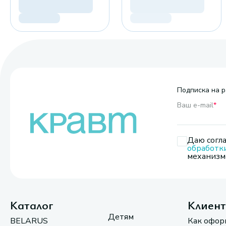
Подписка на р
Ваш e-mail
*
Даю согла
обработк
механизмо
Каталог
Клиен
Детям
BELARUS
Как офор