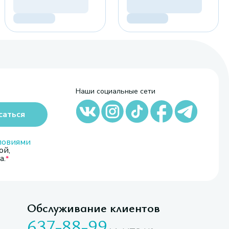
Наши социальные сети
саться
ловиями
ой,
а.
Обслуживание клиентов
637-88-99