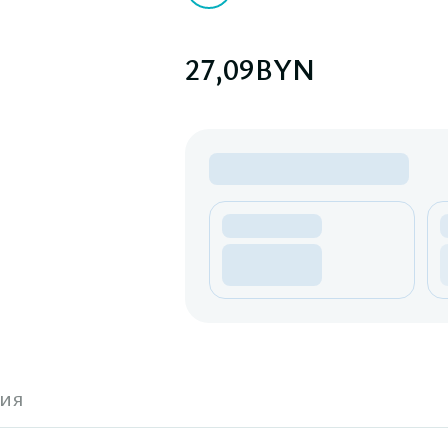
27,09
BYN
ия