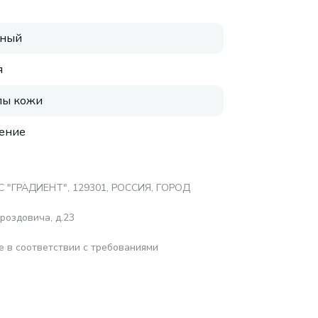
рный
я
пы кожи
ение
 "ГРАДИЕНТ", 129301, РОССИЯ, ГОРОД
роздовича, д.23
е в соответствии с требованиями