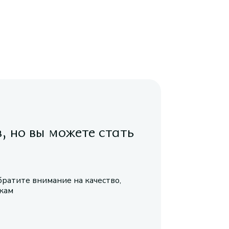
в, но вы можете стать
братите внимание на качество,
икам