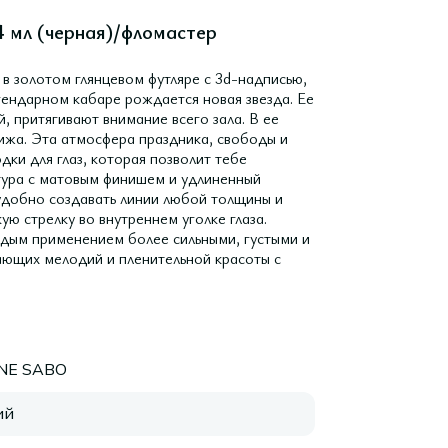
,4 мл (черная)/фломастер
 в золотом глянцевом футляре с 3d-надписью,
гендарном кабаре рождается новая звезда. Ее
, притягивают внимание всего зала. В ее
рижа. Эта атмосфера праздника, свободы и
ки для глаз, которая позволит тебе
стура с матовым финишем и удлиненный
 удобно создавать линии любой толщины и
ю стрелку во внутреннем уголке глаза.
ждым применением более сильными, густыми и
ающих мелодий и пленительной красоты с
NNE SABO
ий