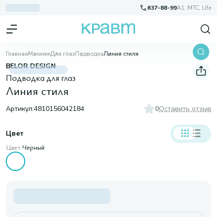
637-88-99
A1, МТС, Life
Главная
Макияж
Для глаз
Подводка
Линия стиля
BELOR DESIGN
Подводка для глаз
Линия стиля
Артикул:
4810156042184
0
Оставить отзыв
Цвет
Цвет:
Черный