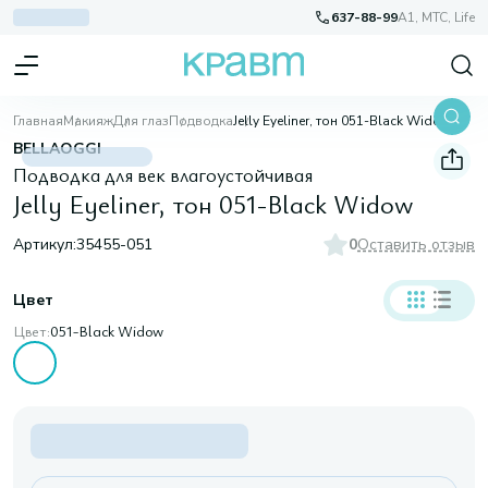
637-88-99
A1, МТС, Life
Главная
Макияж
Для глаз
Подводка
Jelly Eyeliner, тон 051-Black Widow
BELLAOGGI
Подводка для век влагоустойчивая
Jelly Eyeliner, тон 051-Black Widow
Артикул:
35455-051
0
Оставить отзыв
Цвет
Цвет:
051-Black Widow