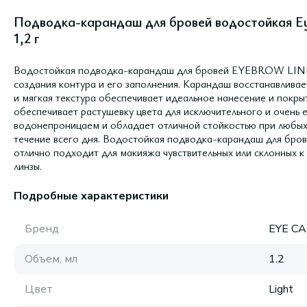
Подводка-карандаш для бровей водостойкая Eye
1,2 г
Водостойкая подводка-карандаш для бровей EYEBROW LI
создания контура и его заполнения. Карандаш восстанавливае
и мягкая текстура обеспечивает идеальное нанесение и покры
обеспечивает растушевку цвета для исключительного и очень 
водонепроницаем и обладает отличной стойкостью при любых 
течение всего дня. Водостойкая подводка-карандаш для бро
отлично подходит для макияжа чувствительных или склонных к а
линзы.
Подробные характеристики
Бренд
EYE C
Объем, мл
1.2
Цвет
Light