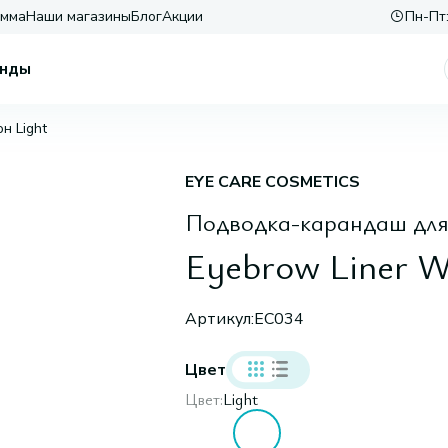
амма
Наши магазины
Блог
Акции
Пн-Пт:
нды
он Light
EYE CARE COSMETICS
Подводка-карандаш для
Eyebrow Liner W
Артикул:
EC034
Цвет
Цвет:
Light