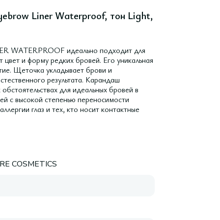
brow Liner Waterproof, тон Light,
NER WATERPROOF идеально подходит для
т цвет и форму редких бровей. Его уникальная
тие. Щеточка укладывает брови и
естественного результата. Карандаш
обстоятельствах для идеальных бровей в
вей с высокой степенью переносимости
ллергии глаз и тех, кто носит контактные
ARE COSMETICS