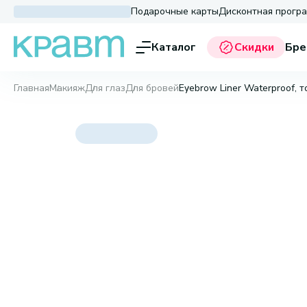
Подарочные карты
Дисконтная прогр
Каталог
Скидки
Бре
Главная
Макияж
Для глаз
Для бровей
Eyebrow Liner Waterproof, т