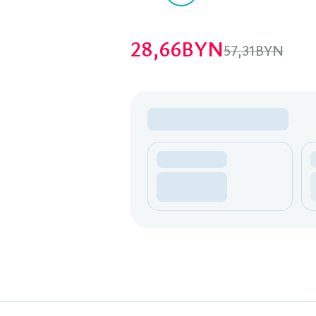
28,66
BYN
57,31
BYN