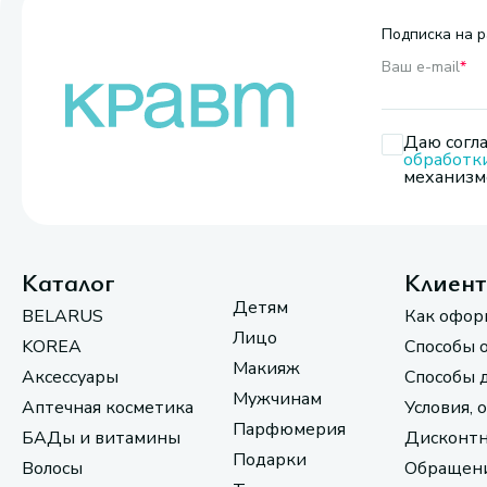
Подписка на р
Ваш e-mail
*
Даю согла
обработк
механизмо
Каталог
Клиен
Детям
BELARUS
Как офор
Лицо
KOREA
Способы 
Макияж
Аксессуары
Способы 
Мужчинам
Аптечная косметика
Условия, 
Парфюмерия
БАДы и витамины
Дисконтн
Подарки
Волосы
Обращени