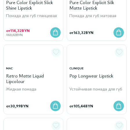
Pure Color Explicit Slick
Pure Color Explicit Silk
Shine Lipstick
Matte Lipstick
Помада для губ глянцевая
Помада для губ матовая
от
114,32
BYN
от
163,32
BYN
163,32
BYN
MAC
CLINIQUE
Retro Matte Liquid
Pop Longwear Lipstick
Lipcolour
Жидкая помада
Устойчивая помада для губ
от
30,99
BYN
от
105,44
BYN