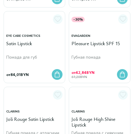
-30%
EYE CARE COSMETICS
EVAGARDEN
Satin Lipstick
Pleasure Lipstick SPF 15
Помада для губ
Губная помада
от
42,84
BYN
от
84,01
BYN
61,20
BYN
CLARINS
CLARINS
Joli Rouge Satin Lipstick
Joli Rouge High Shine
Lipstick
Губная помада с атласным
Губная помада с сияющим