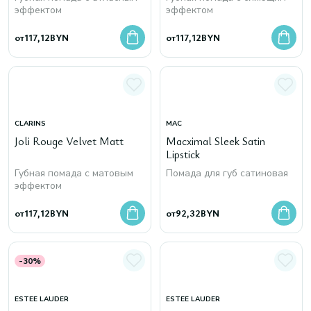
эффектом
эффектом
от
117,12
BYN
от
117,12
BYN
CLARINS
MAC
Joli Rouge Velvet Matt
Macximal Sleek Satin
Lipstick
Губная помада с матовым
Помада для губ сатиновая
эффектом
от
117,12
BYN
от
92,32
BYN
-30%
ESTEE LAUDER
ESTEE LAUDER