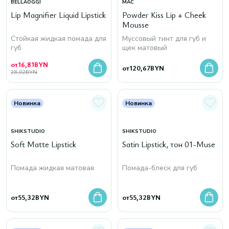
BELLAOGGI
MAC
Lip Magnifier Liquid Lipstick
Powder Kiss Lip + Cheek
Mousse
Стойкая жидкая помада для
Муссовый тинт для губ и
губ
щек матовый
от
16,81
BYN
от
120,67
BYN
28,02
BYN
Новинка
Новинка
SHIKSTUDIO
SHIKSTUDIO
Soft Matte Lipstick
Satin Lipstick, тон 01-Muse
Помада жидкая матовая
Помада-блеск для губ
от
55,32
BYN
от
55,32
BYN