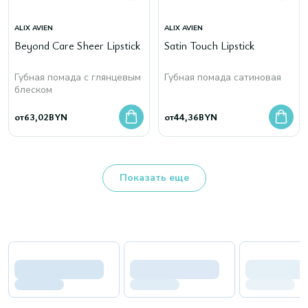
ALIX AVIEN
ALIX AVIEN
Beyond Care Sheer Lipstick
Satin Touch Lipstick
Губная помада с глянцевым
Губная помада сатиновая
блеском
от
63,02
BYN
от
44,36
BYN
Показать еще