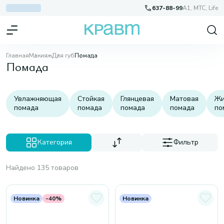
637-88-99
A1, МТС, Life
Главная
Макияж
Для губ
Помада
Помада
Увлажняющая
Стойкая
Глянцевая
Матовая
Жи
помада
помада
помада
помада
по
Категория
Фильтр
Найдено 135 товаров
Новинка
-40%
Новинка